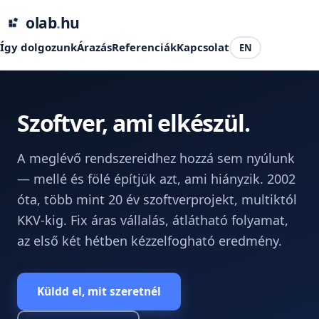
olab
.
hu
Így dolgozunk
Árazás
Referenciák
Kapcsolat
EN
Szoftver, ami elkészül.
A meglévő rendszereidhez hozzá sem nyúlunk
— mellé és fölé építjük azt, ami hiányzik. 2002
óta, több mint 20 év szoftverprojekt, multiktól
KKV-kig. Fix áras vállalás, átlátható folyamat,
az első két hétben kézzelfogható eredmény.
Küldd el, mit szeretnél