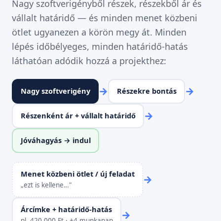
Nagy szoftverigényből részek, részekből ár és
vállalt határidő — és minden menet közbeni
ötlet ugyanezen a körön megy át. Minden
lépés időbélyeges, minden határidő-hatás
láthatóan adódik hozzá a projekthez:
→
→
Nagy szoftverigény
Részekre bontás
→
Részenként ár + vállalt határidő
Jóváhagyás → indul
Menet közbeni ötlet / új feladat
→
„ezt is kellene…"
Árcímke + határidő-hatás
→
pl. 420 000 Ft · +4 munkanap