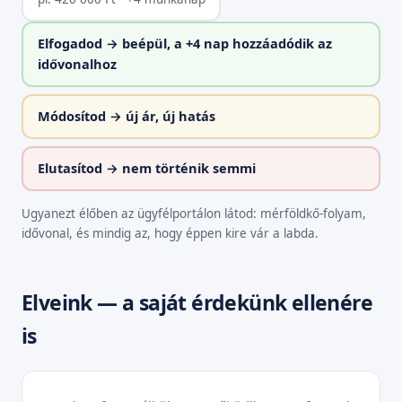
Elfogadod → beépül, a +4 nap hozzáadódik az
idővonalhoz
Módosítod → új ár, új hatás
Elutasítod → nem történik semmi
Ugyanezt élőben az ügyfélportálon látod: mérföldkő-folyam,
idővonal, és mindig az, hogy éppen kire vár a labda.
Elveink — a saját érdekünk ellenére
is