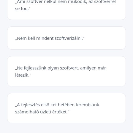
„Ami szoftver nélkül nem működik, az szoftverrel
se fog."
„Nem kell mindent szoftverizálni."
„Ne fejlesszünk olyan szoftvert, amilyen már
létezik."
„A fejlesztés első két hetében teremtsünk
számolható üzleti értéket."